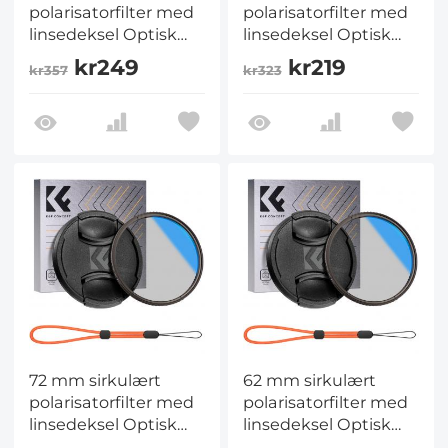
polarisatorfilter med
polarisatorfilter med
linsedeksel Optisk
linsedeksel Optisk
glass Ultra Slim 18
glass Ultra Slim 18
kr249
kr219
kr357
kr323
flerlagsbelegg
flerlagsbelegg
Polarisasjonsfilter for
Polarisasjonsfilter for
kameralinse Nano-
kameralinse Nano-
Klear-serien
Klear-serien
72 mm sirkulært
62 mm sirkulært
polarisatorfilter med
polarisatorfilter med
linsedeksel Optisk
linsedeksel Optisk
glass ultratynt 18
glass ultratynt 18