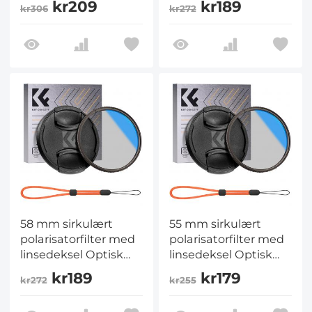
kr209
kr189
kr306
kr272
flerlagsbelegg
flerlagsbelegg
polarisasjonsfilter for
polarisasjonsfilter for
kameralinse Nano-
kameralinse Nano-
Klear-serien
Klear-serien
58 mm sirkulært
55 mm sirkulært
polarisatorfilter med
polarisatorfilter med
linsedeksel Optisk
linsedeksel Optisk
glass Ultra Slim 18
glass Ultraslankt 18
kr189
kr179
kr272
kr255
flerlagsbelegg
flerlagsbelegg
Polarisasjonsfilter for
Polarisasjonsfilter for