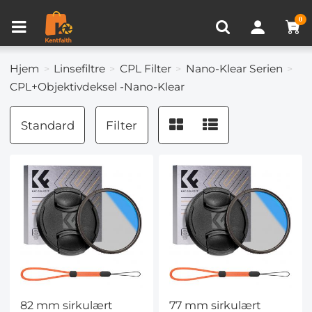
Produkt sammenligning (0)
NYLIG SETT
0
Hjem
Linsefiltre
CPL Filter
Nano-Klear Serien
CPL+Objektivdeksel -Nano-Klear
Standard
Filter
82 mm sirkulært
77 mm sirkulært