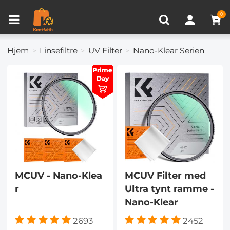
Produkt sammenligning (0)
NYLIG SETT
0
Hjem
Linsefiltre
UV Filter
Nano-Klear Serien
Prime
Prime
Day
Day
MCUV - Nano-Klea
MCUV Filter med
r
Ultra tynt ramme -
Nano-Klear
2693
2452