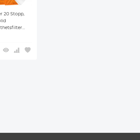
r 20 Stopp,
lid
thetsfilter
Solformørkelse
gsbelegg for
r i Nano-K