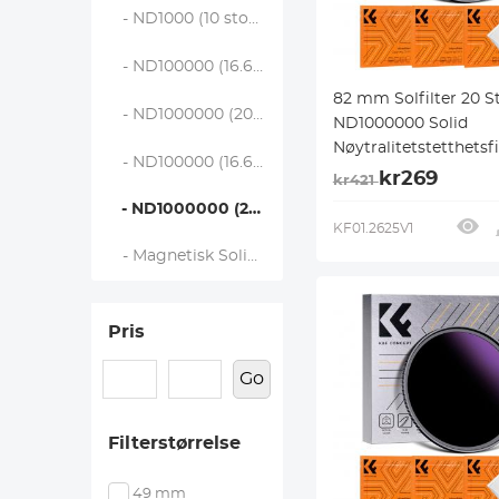
- ND1000 (10 stopp) - Nano-Xcel
- ND100000 (16.6 stopp) - Nano-Xcel
82 mm Solfilter 20 S
- ND1000000 (20 stopp) - Nano-Xcel
ND1000000 Solid
Nøytralitetstetthetsfi
- ND100000 (16.6 stopp) - Nano-Klear
Solfilter for Solform
kr269
kr421
med 18 Flerlagsbeleg
- ND1000000 (20 stopp) - Nano-Klear
DSLR-Kameraer i Na
KF01.2625V1
Serien
- Magnetisk Solid ND Filter - Nano-Xcel
Pris
Go
Filterstørrelse
49 mm