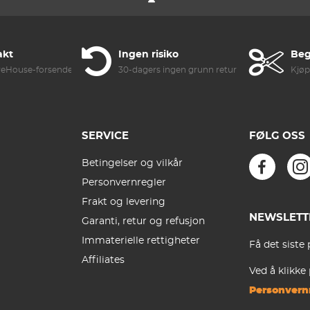
akt
Ingen risiko
Beg
reHouse-forsendelse
30-dagers ingen grunn retur
Kjøp
SERVICE
FØLG OSS
Betingelser og vilkår
Personvernregler
Frakt og levering
NEWSLETT
Garanti, retur og refusjon
Immaterielle rettigheter
Få det siste 
Affiliates
Ved å klikke
Personvern