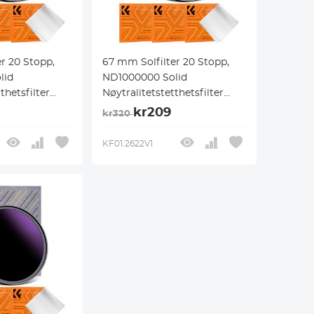
r 20 Stopp,
67 mm Solfilter 20 Stopp,
lid
ND1000000 Solid
thetsfilter
Nøytralitetstetthetsfilter
Solformørkelse
Solfilter for Solformørkelse
kr209
kr320
gsbelegg for
med 18 Flerlagsbelegg for
r i Nano-K
DSLR-Kameraer i Nano-K
KF01.2622V1
Serien