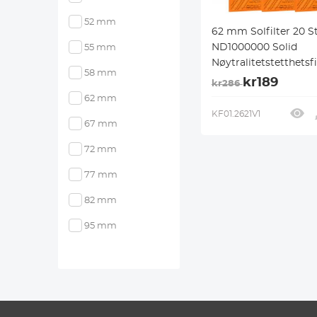
52 mm
62 mm Solfilter 20 S
ND1000000 Solid
55 mm
Nøytralitetstetthetsfi
58 mm
Solfilter for Solform
kr189
kr286
med 18 Flerlagsbeleg
62 mm
DSLR-Kameraer i Na
KF01.2621V1
67 mm
Serien
72 mm
77 mm
82 mm
95 mm