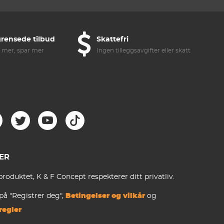
rensede tilbud
Skattefri
 mer, spar mer
Ingen tilleggsavgifter eller skatteavgifter
ER
produktet, K & F Concept respekterer ditt privatliv.
 på "Registrer deg",
Betingelser og vilkår
og
regler