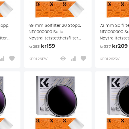
topp,
49 mm Solfilter 20 Stopp,
72 mm Solfilte
ND1000000 Solid
ND1000000 So
lter
Nøytralitetstetthetsfilter
Nøytralitetstet
ørkelse
Solfilter for Solformørkelse
Solfilter for 
kr159
kr209
kr253
kr337
g for
med 18 Flerlagsbelegg for
med 18 Flerla
no-K
DSLR-Kameraer i Nano-K
DSLR-Kamerae
KF01.2617V1
KF01.2623V1
Serien
Serien