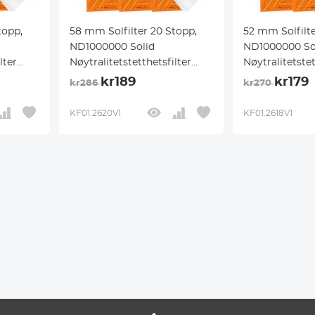
topp,
58 mm Solfilter 20 Stopp,
52 mm Solfilte
ND1000000 Solid
ND1000000 So
lter
Nøytralitetstetthetsfilter
Nøytralitetstet
ørkelse
Solfilter for Solformørkelse
Solfilter for 
kr189
kr179
kr286
kr270
g for
med 18 Flerlagsbelegg for
med 18 Flerla
no-K
DSLR-Kameraer i Nano-K
DSLR-Kamerae
KF01.2620V1
KF01.2618V1
Serien
Serien