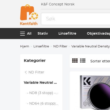
K&F Concept Norsk
All
Stativ
Linsefiltre
Objektivada
Hjem
Linsefiltre
ND Filter
Variable Neutral Density 
Kategorier
Sorter etter
ND Filter
Variable Neutral Density (Solid)
- ND8 (3 stopp) - Nano-Xcel
- ND64 (6 stopp) - Nano-Xcel