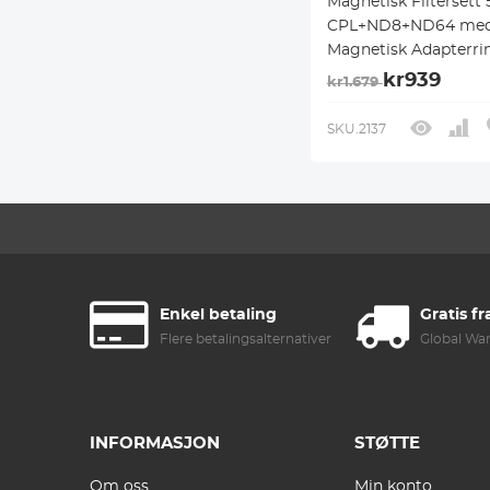
Magnetisk Filterset
CPL+ND8+ND64 me
Magnetisk Adapterri
Objektivdeksel, Filte
kr939
kr1.679
med Magnetisk
Hurtigbyttesystem N
SKU.2137
Serien
Enkel betaling
Gratis fr
Flere betalingsalternativer
Global Wa
INFORMASJON
STØTTE
Om oss
Min konto