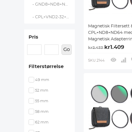
- GND8+ND8+ND64+ND1000 - Nano X-serien
- CPL+VND2-32+Black Mist 1/4+Magnetisk Linsepakke- Nano Xcel
Magnetisk Filterset
CPL+ND8+ND64 me
Pris
Magnetisk Adapterri
Objektivdeksel, Filte
kr1.409
kr2.433
Go
med Magnetisk
Hurtigbyttesystem N
SKU.2144
Serien
Filterstørrelse
49 mm
52 mm
55 mm
58 mm
62 mm