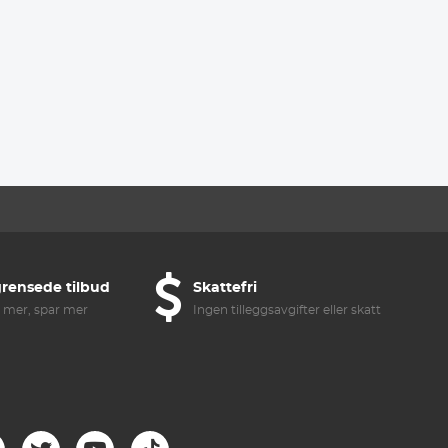
rensede tilbud
Skattefri
 mer, spar mer
Ingen tilleggsavgifter eller skatteavgifter