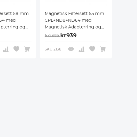
tersett 58 mm
Magnetisk Filtersett 55 mm
64 med
CPL+ND8+ND64 med
pterring og
Magnetisk Adapterring og
, Filterpose
Objektivdeksel, Filterpose
kr939
kr1.679
k
med Magnetisk
stem Nano X-
Hurtigbyttesystem Nano X-
SKU.2138
Serien