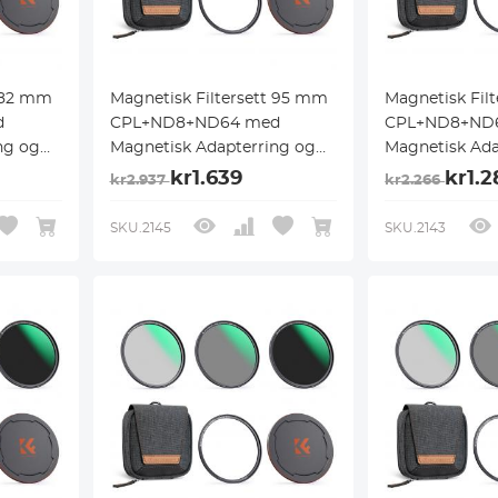
t 82 mm
Magnetisk Filtersett 95 mm
Magnetisk Fil
d
CPL+ND8+ND64 med
CPL+ND8+ND
ng og
Magnetisk Adapterring og
Magnetisk Ada
rpose
Objektivdeksel, Filterpose
Objektivdeksel
kr1.639
kr1.2
kr2.937
kr2.266
med Magnetisk
med Magnetis
ano X-
Hurtigbyttesystem Nano X-
Hurtigbyttesy
SKU.2145
SKU.2143
Serien
Serien