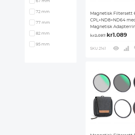
67 mm
72 mm
Magnetisk Filterset
CPL+ND8+ND64 me
77 mm
Magnetisk Adapterri
Objektivdeksel, Filte
82 mm
kr1.089
kr2.097
med Magnetisk
95 mm
Hurtigbyttesystem N
SKU.2141
Serien