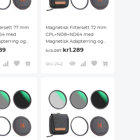
tersett 77 mm
Magnetisk Filtersett 72 mm
64 med
CPL+ND8+ND64 med
pterring og
Magnetisk Adapterring og
, Filterpose
Objektivdeksel, Filterpose
89
kr1.289
kr2.097
k
med Magnetisk
stem Nano X-
Hurtigbyttesystem Nano X-
SKU.2142
Serien