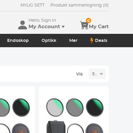
NYLIG SETT
Produkt sammenligning (0)
Hello, Sign in
0
My Account
My Cart
Endoskop
Optikk
Mer
Deals
Vis:
52