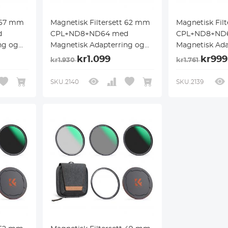
t 67 mm
Magnetisk Filtersett 62 mm
Magnetisk Fil
d
CPL+ND8+ND64 med
CPL+ND8+ND
ng og
Magnetisk Adapterring og
Magnetisk Ada
rpose
Objektivdeksel, Filterpose
Objektivdeksel
kr1.099
kr999
kr1.930
kr1.761
med Magnetisk
med Magnetis
ano X-
Hurtigbyttesystem Nano X-
Hurtigbyttesy
SKU.2140
SKU.2139
Serien
Serien