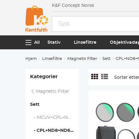
K&F Concept Norsk
All
Stativ
Linsefiltre
Objektivada
Hjem
Linsefiltre
Magnetic Filter
Sett
CPL+ND8+N
Kategorier
Sorter etter
Magnetic Filter
Sett
- MCUV+CPL+ND1000 - Nano X-serien
- CPL+ND8+ND64 - Nano X Serien