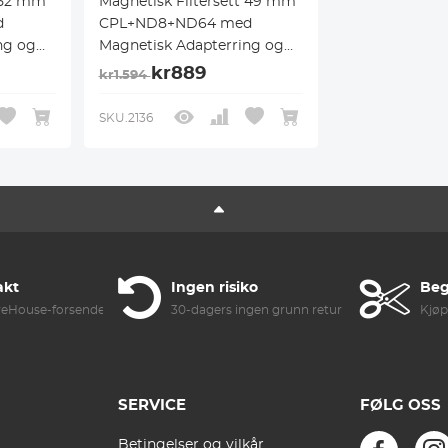
t 52 mm
Magnetisk Filtersett 49 mm
d
CPL+ND8+ND64 med
ng og
Magnetisk Adapterring og
rpose
Objektivdeksel, Filterpose
kr889
kr1.594
med Magnetisk
ano X-
Hurtigbyttesystem Nano X-
SKU.2136
Serien
akt
Ingen risiko
Beg
reHouse-forsendelse
30-dagers ingen grunn retur
Kjøp
SERVICE
FØLG OSS
Betingelser og vilkår